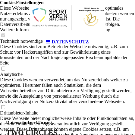
Cookie-Einstellungen
Diese Webseite verwendet Cookies, um Besuchern ein optimales
Nutzererlebnis zu bieten. Bestimmte Inhalte von Drittanbietern werden
nur angezeigt, wenn die entsprechende Option aktiviert ist. Die
Datenverarbeitung kann dann auch in einem Drittland erfolgen.
Weitere Informationen hierzu in der Datenschutzerklärung.
Technisch notwendige
DATENSCHUTZ
Diese Cookies sind zum Betrieb der Webseite notwendig, z.B. zum
Schutz vor Hackerangriffen und zur Gewährleistung eines
konsistenten und der Nachfrage angepassten Erscheinungsbilds der
Seite.
Analytische
Diese Cookies werden verwendet, um das Nutzererlebnis weiter zu
optimieren. Hierunter fallen auch Statistiken, die dem
Webseitenbetreiber von Drittanbietern zur Verfügung gestellt werden,
sowie die Ausspielung von personalisierter Werbung durch die
Nachverfolgung der Nutzeraktivität über verschiedene Webseiten.
Drittanbieter-Inhalte
Diese Webseite bietet möglicherweise Inhalte oder Funktionalitäten an,
Datenschutzerklärung
die von Drittanbietern eigenverantwortlich zur Verfügung gestellt
werden. Diese Drittanbieter können eigene Cookies setzen, z.B. um
TWO CIRCLES
die Nutzeraktivität zu verfolgen oder ihre Angebote zu personalisieren